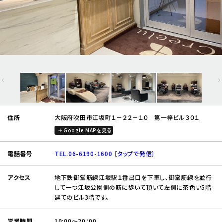
住所
大阪府吹田市江坂町１－２２－１０ 第一梓ビル３０１
Google MAPを見る
電話番号
TEL.06-6190-1600 ［タップで発信］
アクセス
地下鉄御堂筋線江坂駅１番出口を下車し、御堂筋線を並行
して一つ江坂公園側の筋に歩いて頂いて左側に茶色い5階
建てのビル3階です。
営業時間
10:00～20：00