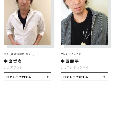
店長 [江坂/江坂駅/カラー]
サロンディレクター
中出哲次
中西順平
ナカデ テツジ
ナカニシ ジュンペイ
指名して予約する
指名して予約する